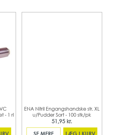
 PVC
ENA Nitril Engangshandske str. XL
Engangsfor
- 1 rl
u/Pudder Sort - 100 stk/pk
x 75 cm 18 
51,95 kr.
KURV
SE MERE
LÆG I KURV
SE ME