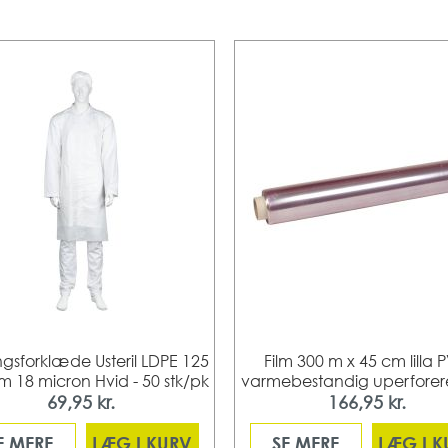
gsforklæde Usteril LDPE 125
Film 300 m x 45 cm lilla
m 18 micron Hvid - 50 stk/pk
varmebestandig uperforeret 
69,95 kr.
166,95 kr.
E MERE
LÆG I KURV
SE MERE
LÆG I 