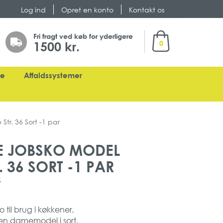
Log ind
Opret en konto
Kontakt os
Min indkøbskurv
Fri fragt ved køb for yderligere
1500 kr.
0
ge
Affaldssystemer
r. 36 Sort -1 par
E JOBSKO MODEL
 36 SORT -1 PAR
S
 til brug i køkkener.
en damemodel i sort.