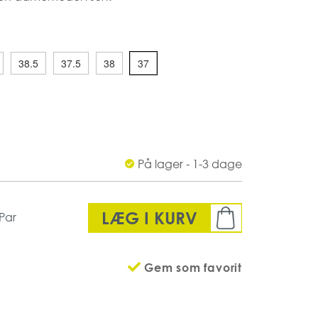
 varmebestandige.
 men kan fås i andre størrelser og farver.
38.5
37.5
38
37
På lager - 1-3 dage
LÆG I KURV
Par
Gem som favorit