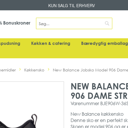
Skip
KUN SALG TIL ERHVERV
to
Content
Search
Bonuskroner
%
Search
spudsning
Køkken & catering
Bæredygtig emballa
nemidler
Køkkensko
New Balance Jobsko Model 906 Dame St
NEW BALANC
906 DAME STR.
Varenummer
BJE906W-36
New Balance køkkensko
Denne sko er en perfekt sko
Skoen er model 906 og er 