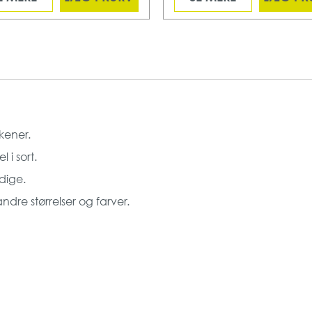
kkener.
i sort.
dige.
andre størrelser og farver.