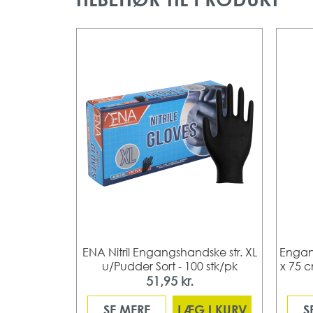
lilla PVC
ENA Nitril Engangshandske str. XL
Engan
eret - 1 rl
u/Pudder Sort - 100 stk/pk
x 75 c
51,95 kr.
 I KURV
SE MERE
LÆG I KURV
S