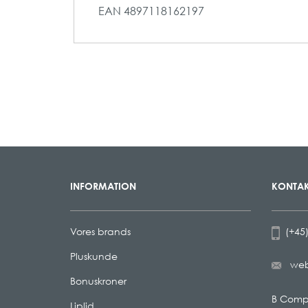
EAN
4897118162197
INFORMATION
KONTAK
Vores brands
(+45)
Pluskunde
we
Bonuskroner
B Com
Liplid