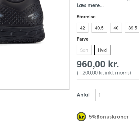
Den er vandafvisende og
Læs mere...
Produktet er i størrelse 36,
Størrelse
New Balance
Str. 36
42
40.5
40
39.5
Sort
Farve
1 par
Sort
Hvid
960,00 kr.
(
1.200,00 kr.
inkl. moms)
Antal
Bonuskroner
5%