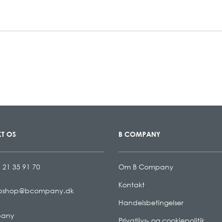
T OS
B COMPANY
 21 35 91 70
Om B Company
Kontakt
bshop@bcompany.dk
Handelsbetingelser
pany
Privatlivs- og cookiepolitik