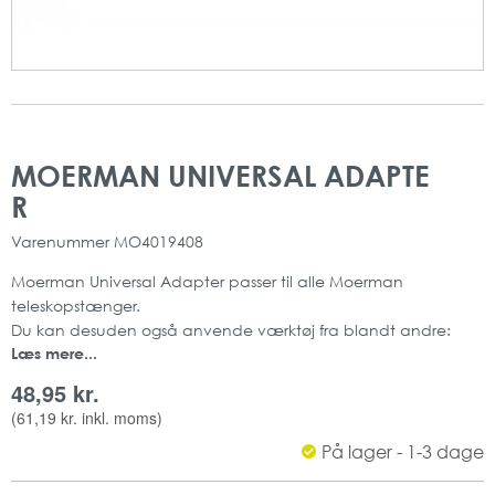
Gå
Gå
til
til
MOERMAN UNIVERSAL ADAPTE
slutningen
starten
R
af
af
billedgalleriet
billedgalleriet
Varenummer
MO4019408
Moerman Universal Adapter passer til alle Moerman
teleskopstænger.
Du kan desuden også anvende værktøj fra blandt andre:
Læs mere...
UNGER, LEWI, SÖRBO m.fl.
Adapteren er let at tage på og af.
48,95 kr.
Click-system
(
61,19 kr.
inkl. moms)
Mængde: 1 stk
På lager - 1-3 dage