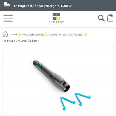
Fri fragt ved køb for yderligere
1500 kr.
Search
M
0
Home
Vinduespudsning
Tilbehør til teleskopstænger
Moerman Universal Adapter