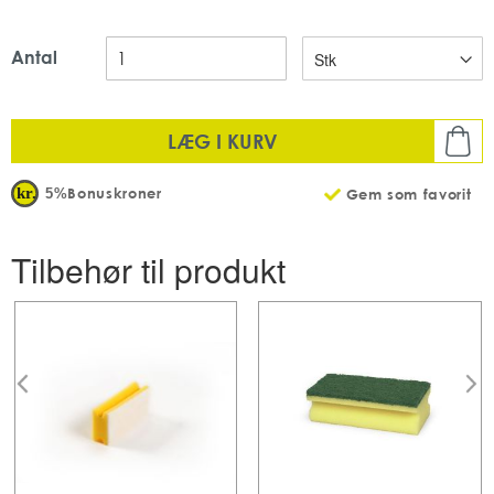
Antal: 12 stk pr karton
Antal
LÆG I KURV
Bonuskroner
5%
Gem som favorit
Tilbehør til produkt