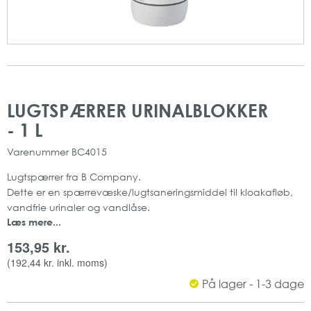
Gå
Gå
til
til
LUGTSPÆRRER URINALBLOKKER
slutningen
starten
- 1 L
af
af
billedgalleriet
billedgalleriet
Varenummer
BC4015
Lugtspærrer fra B Company.
Dette er en spærrevæske/lugtsaneringsmiddel til kloakafløb,
vandfrie urinaler og vandlåse.
Læs mere...
En flydende vandlås, som ligger sig ovenpå vandoverfladen
og spærrer for ubehagelige lugte, samt forhindrer udtørring af
153,95 kr.
vandlåse, hvor der er lidt vandgennemstrømning.
(
192,44 kr.
inkl. moms)
Er bakteriedræbende, dufter behageligt og virker smørende.
På lager - 1-3 dage
Indeholder: 1 L
Mængde: 1 stk pr pakke