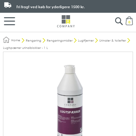
Fri fragt ved køb for yderligere
1500 kr.
Search
M
0
Home
Rengøring
Rengøringsmidler
Lugtfjerner
Urinaler & toiletter
Lugtspærrer urinalblokker - 1 L