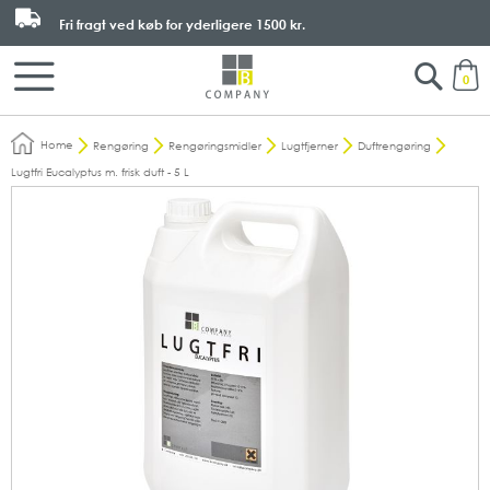
Fri fragt ved køb for yderligere
1500 kr.
Search
M
0
Home
Rengøring
Rengøringsmidler
Lugtfjerner
Duftrengøring
Lugtfri Eucalyptus m. frisk duft - 5 L