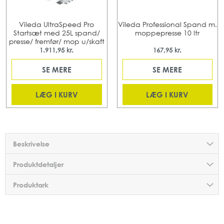
Vileda UltraSpeed Pro
Vileda Professional Spand m.
Startsæt med 25L spand/
moppepresse 10 ltr
presse/ fremfør/ mop u/skaft
1.911,95 kr.
167,95 kr.
SE MERE
SE MERE
LÆG I KURV
LÆG I KURV
Beskrivelse
Produktdetaljer
Produktark