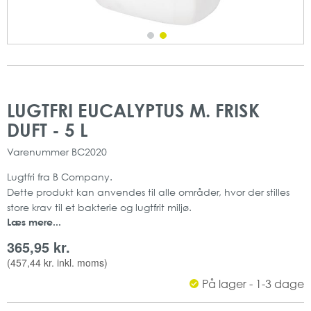
Gå
Gå
til
til
LUGTFRI EUCALYPTUS M. FRISK
slutningen
starten
DUFT - 5 L
af
af
billedgalleriet
billedgalleriet
Varenummer
BC2020
Lugtfri fra B Company.
Dette produkt kan anvendes til alle områder, hvor der stilles
store krav til et bakterie og lugtfrit miljø.
Læs mere...
Dette kan være toiletter, containere, affaldsrum, skakte,
lastbiler og andre lignende områder.
365,95 kr.
Lugtfri har både rengørende og lugtfjernende effekt, og
(
457,44 kr.
inkl. moms)
efterlader en frisk duft.
På lager - 1-3 dage
Duft: ecalyptus
Indeholder: 5 L