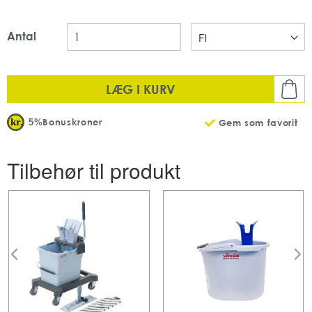
Mængde: 1 stk pr pakke
Antal: 3 x 5 L pr karton
Antal
LÆG I KURV
Bonuskroner
5%
Gem som favorit
Tilbehør til produkt