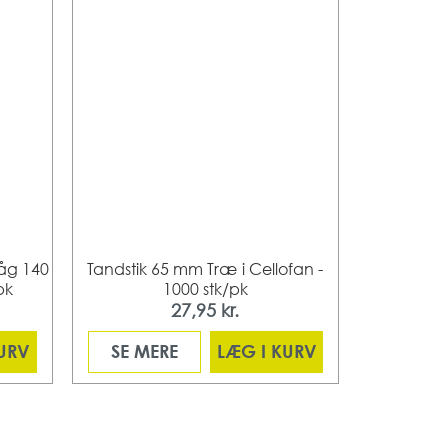
låg 140
Tandstik 65 mm Træ i Cellofan -
Pap Pommes
pk
1000 stk/pk
x 93 x
27,95 kr.
KURV
SE MERE
LÆG I KURV
SE ME