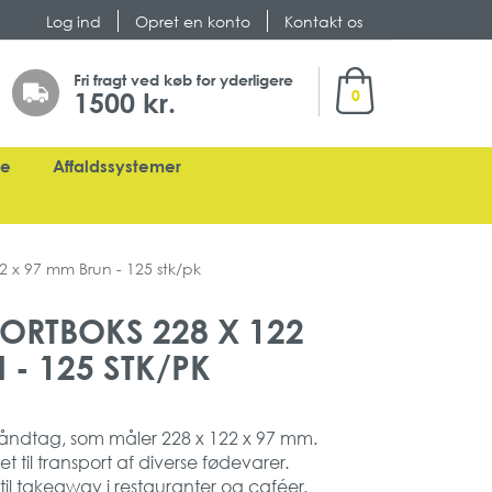
Log ind
Opret en konto
Kontakt os
Min indkøbskurv
Fri fragt ved køb for yderligere
1500 kr.
0
ge
Affaldssystemer
22 x 97 mm Brun - 125 stk/pk
ORTBOKS 228 X 122
 - 125 STK/PK
åndtag, som måler 228 x 122 x 97 mm.
 til transport af diverse fødevarer.
il takeaway i restauranter og caféer.