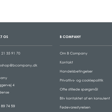
T OS
B COMPANY
 21 35 91 70
Om B Company
Kontakt
bshop@bcompany.dk
Handelsbetingelser
pany
Privatlivs- og cookiepolitik
gervej 4
Ofte stillede spørgsmål
dense
Bliv kontaktet af en konsulent
 89 74 59
Fødevarestyrelsen