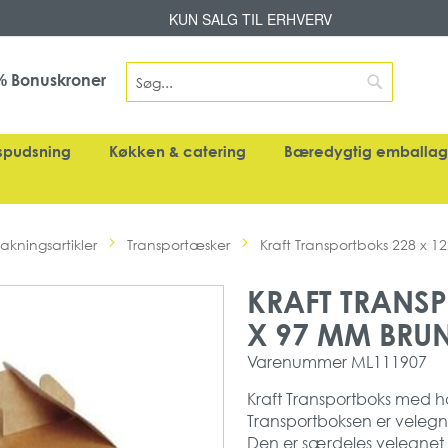
Skip
KUN SALG TIL ERHVERV
to
Content
Search
Bonuskroner
%
Search
spudsning
Køkken & catering
Bæredygtig emballa
akningsartikler
Transportæsker
Kraft Transportboks 228 x 1
KRAFT TRANSP
X 97 MM BRUN
Varenummer
ML111907
Kraft Transportboks med h
Transportboksen er velegnet
Den er særdeles velegnet t