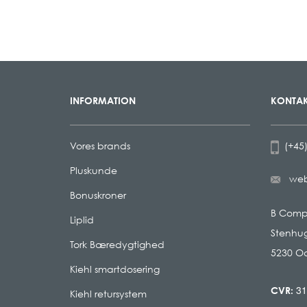
INFORMATION
KONTAK
Vores brands
(+45)
Pluskunde
we
Bonuskroner
B Com
Liplid
Stenhug
Tork Bæredygtighed
5230 O
Kiehl smartdosering
31
CVR:
Kiehl retursystem