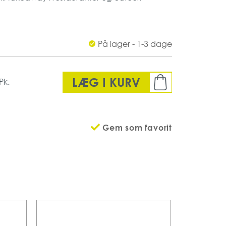
mm
r pakke
På lager - 1-3 dage
arton
LÆG I KURV
Pk.
Gem som favorit