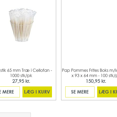
stik 65 mm Træ i Cellofan -
Pap Pommes Frites Boks m/
1000 stk/pk
x 93 x 64 mm - 100 stk/
27,95 kr.
150,95 kr.
E MERE
LÆG I KURV
SE MERE
LÆG I 