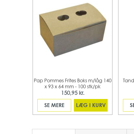
Cellofan -
Pap Pommes Frites Boks m/låg 140
Tand
x 93 x 64 mm - 100 stk/pk
150,95 kr.
 I KURV
SE MERE
LÆG I KURV
S