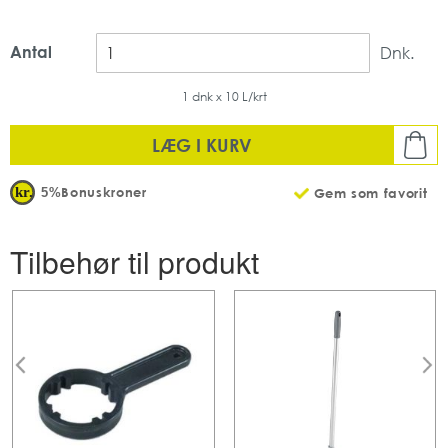
Antal
Dnk.
1 dnk x 10 L/krt
LÆG I KURV
Bonuskroner
5%
Gem som favorit
Tilbehør til produkt