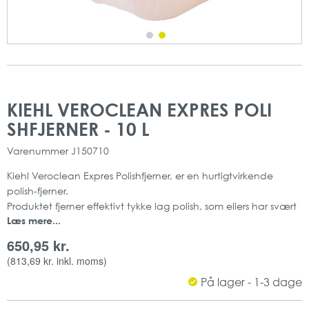
Gå
Gå
til
til
KIEHL VEROCLEAN EXPRES POLI
slutningen
starten
SHFJERNER - 10 L
af
af
billedgalleriet
billedgalleriet
Varenummer
J150710
Kiehl Veroclean Expres Polishfjerner, er en hurtigtvirkende
polish-fjerner.
Produktet fjerner effektivt tykke lag polish, som ellers har svært
Læs mere...
ved at komme af.
Veroclean kan bruges på alle vandtætte gulve, da det er
650,95 kr.
lavtskummende.
(
813,69 kr.
inkl. moms)
pH værdi ca. 9,5 (koncentrat)
På lager - 1-3 dage
Indeholder: 10 liter
Mængde: 1 stk