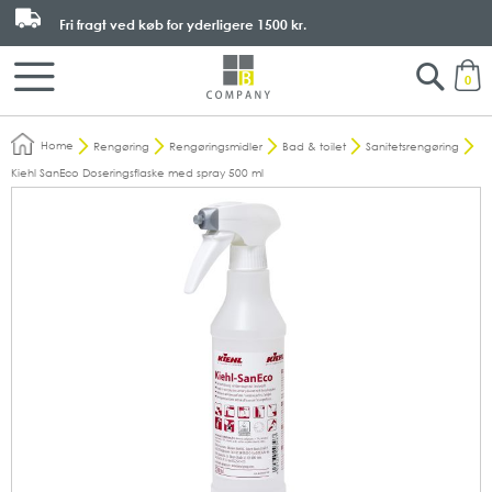
Fri fragt ved køb for yderligere
1500 kr.
Search
M
0
Home
Rengøring
Rengøringsmidler
Bad & toilet
Sanitetsrengøring
Kiehl SanEco Doseringsflaske med spray 500 ml