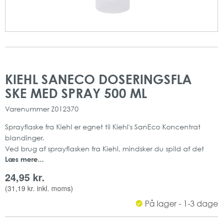
Gå
Gå
til
til
KIEHL SANECO DOSERINGSFLA
slutningen
starten
SKE MED SPRAY 500 ML
af
af
billedgalleriet
billedgalleriet
Varenummer
Z012370
Sprayflaske fra Kiehl er egnet til Kiehl's SanEco Koncentrat
blandinger.
Ved brug af sprayflasken fra Kiehl, mindsker du spild af det
Læs mere...
koncentrede rengøringsmiddel.
På samme tid er det nemt og effektivt at bruge en
24,95 kr.
sprayflaske.
(
31,19 kr.
inkl. moms)
Kapacitet: 500 ml
På lager - 1-3 dage
Mængde: 1 stk
Antal: 6 stk pr karton