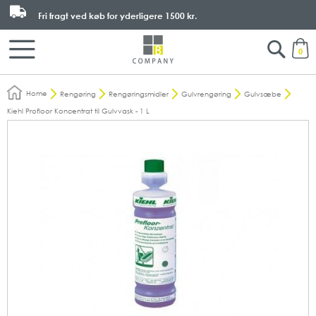
Fri fragt ved køb for yderligere
1500 kr.
Search
M
0
Home
Rengøring
Rengøringsmidler
Gulvrengøring
Gulvsæbe
Kiehl Profloor Koncentrat til Gulvvask - 1 L