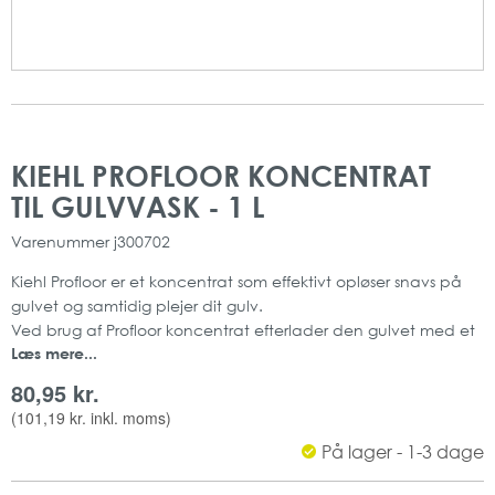
Gå
Gå
til
til
KIEHL PROFLOOR KONCENTRAT
slutningen
starten
TIL GULVVASK - 1 L
af
af
billedgalleriet
billedgalleriet
Varenummer
j300702
Kiehl Profloor er et koncentrat som effektivt opløser snavs på
gulvet og samtidig plejer dit gulv.
Ved brug af Profloor koncentrat efterlader den gulvet med et
Læs mere...
højmolekylær tensidfilm som får gulvet til at fremstå mere
velplejet.
80,95 kr.
(
101,19 kr.
inkl. moms)
Produktet er ideelt til at vaske og pleje gulvoverflader.
På lager - 1-3 dage
Rengøringsmidlet har en frisk duft, og er meget effektivt.
Produktet kan anvendes på alle hårde vandfaste