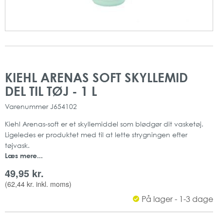
Gå
Gå
til
til
KIEHL ARENAS SOFT SKYLLEMID
slutningen
starten
DEL TIL TØJ - 1 L
af
af
billedgalleriet
billedgalleriet
Varenummer
J654102
Kiehl Arenas-soft er et skyllemiddel som blødgør dit vasketøj.
Ligeledes er produktet med til at lette strygningen efter
tøjvask.
Læs mere...
Produktet indeholder en langtids-formel som sørger for at tøjet
holder sig frisk i længere tid.
49,95 kr.
(
62,44 kr.
inkl. moms)
Skyllemidlet har ligeledes en behagelig duft som er hudvenlig
På lager - 1-3 dage
og modvirker statisk elektricitet.
Produktet kan anvendes til alle former for tekstiler, dog ikke