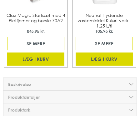
Clax Magic Startsæt med 4
Neutral Flydende
Pletfjerner og børste 70A2
vaskemiddel Kulørt vask -
1.25 L/fl
845,95 kr.
105,95 kr.
SE MERE
SE MERE
LÆG I KURV
LÆG I KURV
Beskrivelse
Produktdetaljer
Produktark