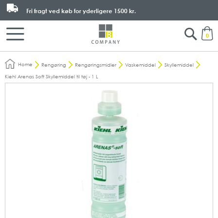
Fri fragt ved køb for yderligere
1500 kr.
Search
M
0
Home
Rengøring
Rengøringsmidler
Vaskemiddel
Skyllemiddel
Kiehl Arenas Soft Skyllemiddel til tøj - 1 L