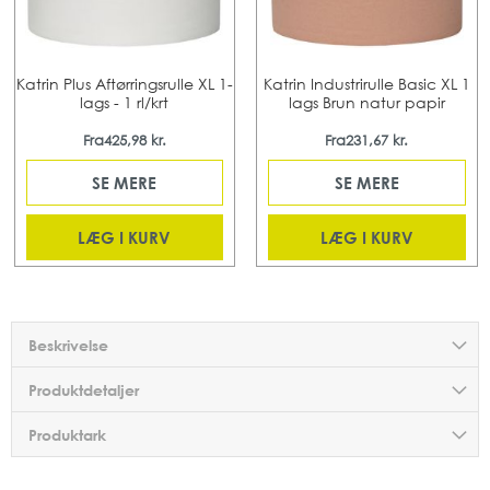
Katrin Plus Aftørringsrulle XL 1-
Katrin Industrirulle Basic XL 1
lags - 1 rl/krt
lags Brun natur papir
Fra
425,98 kr.
Fra
231,67 kr.
SE MERE
SE MERE
LÆG I KURV
LÆG I KURV
Beskrivelse
Produktdetaljer
Produktark