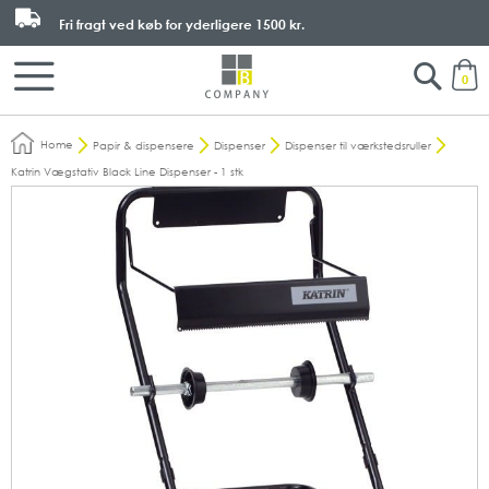
Fri fragt ved køb for yderligere
1500 kr.
Search
M
0
Home
Papir & dispensere
Dispenser
Dispenser til værkstedsruller
Katrin Vægstativ Black Line Dispenser - 1 stk