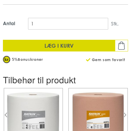
Dispenseren passer til aftørringspapir i rulle L og XL.
Materiale: Metal
Farve: Sort
Højde: 570 mm
Antal
Stk.
Bredde: 390 mm
Dybde: 360 mm
Maks. bredde på rulle: 32 cm
LÆG I KURV
Antal: 1 stk. pr. kolli
Bonuskroner
5%
Gem som favorit
Tilbehør til produkt