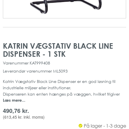
Gå
Gå
til
til
KATRIN VÆGSTATIV BLACK LINE
slutningen
starten
DISPENSER - 1 STK
af
af
billedgalleriet
billedgalleriet
Varenummer
KAT999408
Leverandør varenummer
ML5093
Katrin Vægstativ Black Line Dispenser er en god løsning til
industrielle miljøer eller institutioner.
Dispenseren kan enten hænges på væggen, hvilket frigiver
Læs mere...
gulvplads og skaber nem tilgængelighed, eller sættes på et
bord.
490,76 kr.
Vægstativet er en praktisk og effektiv løsning, der gør det
(
613,45 kr.
inkl. moms)
nemmere for dig at tage lige præcis den mængde papir som
På lager - 1-3 dage
hver opgave kræver.