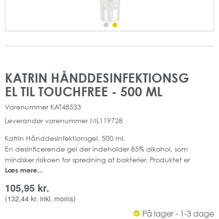
Gå
Gå
til
til
KATRIN HÅNDDESINFEKTIONSG
slutningen
starten
EL TIL TOUCHFREE - 500 ML
af
af
billedgalleriet
billedgalleriet
Varenummer
KAT48533
Leverandør varenummer
ML119728
Katrin Hånddesinfektionsgel, 500 ml.
En desinficerende gel der indeholder 85% alkohol, som
mindsker risikoen for spredning af bakterier. Produktet er
Læs mere...
specielt egnet til sundheds- og fødevareindustrien.
Kan isættes Katrin Sæbedispenser Touchfree.
105,95 kr.
500 ml
(
132,44 kr.
inkl. moms)
333 doseringer
På lager - 1-3 dage
12 stk./kolli