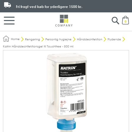
Fri fragt ved køb for yderligere
1500 kr.
Search
M
0
Home
Rengøring
Personlig hygiejne
Hånddesinfektion
Flydende
Katrin Hånddesinfektionsgel til Touchfree - 500 ml