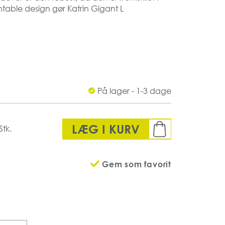
ntable design gør Katrin Gigant L
te valg.
9 (mm)
På lager - 1-3 dage
LÆG I KURV
Stk.
Gem som favorit