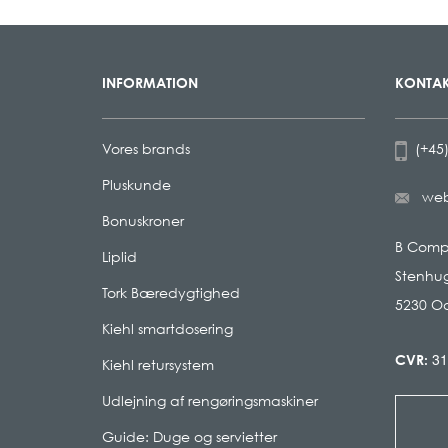
INFORMATION
KONTAK
Vores brands
(+45)
Pluskunde
we
Bonuskroner
B Com
Liplid
Stenhug
Tork Bæredygtighed
5230 O
Kiehl smartdosering
31
CVR:
Kiehl retursystem
Udlejning af rengøringsmaskiner
Guide: Duge og servietter