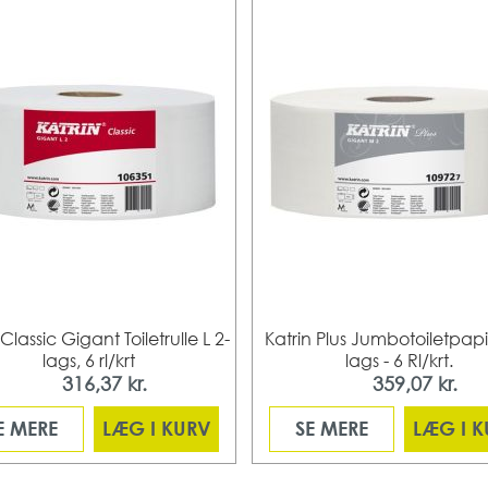
 Classic Gigant Toiletrulle L 2-
Katrin Plus Jumbotoiletpapi
lags, 6 rl/krt
lags - 6 Rl/krt.
316,37 kr.
359,07 kr.
Fra
Fra
E MERE
LÆG I KURV
SE MERE
LÆG I 