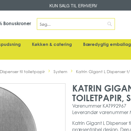
Skip
KUN SALG TIL ERHVERV
to
Content
Search
Bonuskroner
%
Search
spudsning
Køkken & catering
Bæredygtig emballa
Dispenser til toiletpapir
System
Katrin Gigant L Dispenser t/ t
KATRIN GIGAN
TOILETPAPIR, S
Varenummer
KAT992967
Leverandør varenummer
Katrin Gigant L Dispenser til
præsentabel design. Derudo