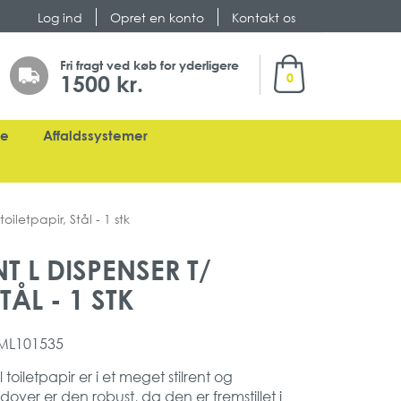
Log ind
Opret en konto
Kontakt os
Min indkøbskurv
Fri fragt ved køb for yderligere
1500 kr.
0
ge
Affaldssystemer
oiletpapir, Stål - 1 stk
T L DISPENSER T/
TÅL - 1 STK
ML101535
 toiletpapir er i et meget stilrent og
ver er den robust, da den er fremstillet i