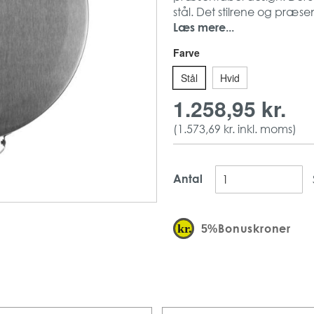
stål. Det stilrene og præse
Dispenseren til det perfek
Læs mere...
Børstet stål
Farve
Stilrent design
H: 351, B: 310, D: 12
Stål
Hvid
1.258,95 kr.
(
1.573,69 kr.
inkl. moms)
Antal
Bonuskroner
5%