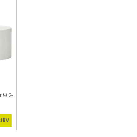
r M 2-
KURV