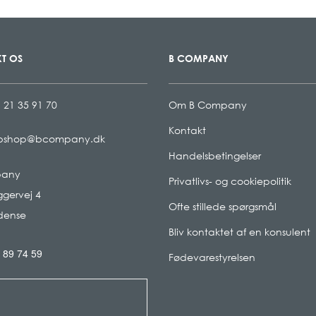
T OS
B COMPANY
 21 35 91 70
Om B Company
Kontakt
bshop@bcompany.dk
Handelsbetingelser
pany
Privatlivs- og cookiepolitik
gervej 4
Ofte stillede spørgsmål
dense
Bliv kontaktet af en konsulent
 89 74 59
Fødevarestyrelsen