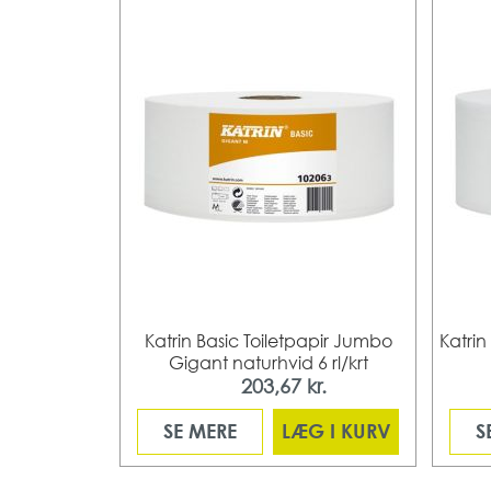
Katrin Basic Toiletpapir Jumbo
Katrin
Gigant naturhvid 6 rl/krt
203,67 kr.
Fra
SE MERE
LÆG I KURV
S