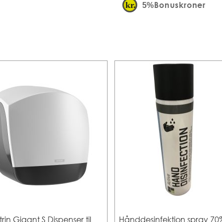
Bonuskroner
5%
trin Gigant S Dispenser til
Hånddesinfektion spray 70