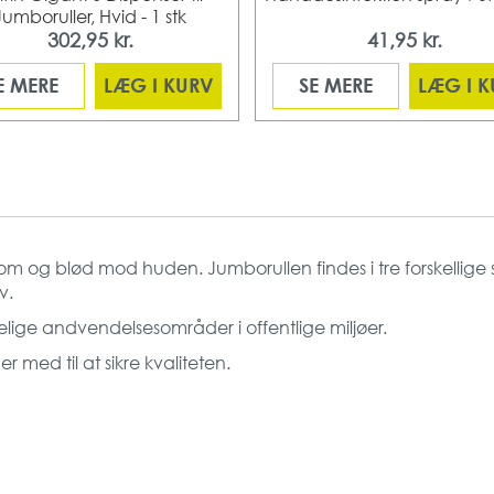
Jumboruller, Hvid - 1 stk
302,95 kr.
41,95 kr.
E MERE
LÆG I KURV
SE MERE
LÆG I 
om og blød mod huden. Jumborullen findes i tre forskellige stø
ov.
delige andvendelsesområder i offentlige miljøer.
 med til at sikre kvaliteten.