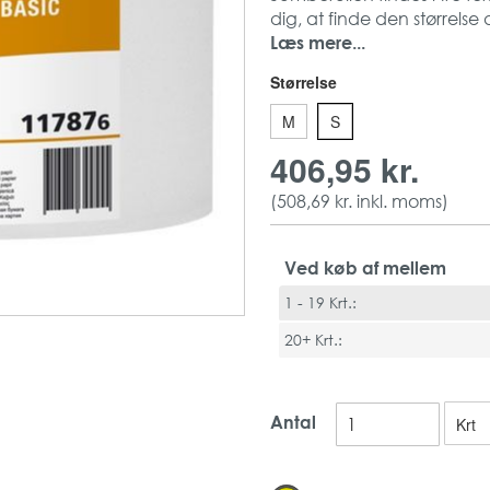
dig, at finde den størrelse 
Katrin Basic Gigant S egne
Læs mere...
offentlige miljøer.
Størrelse
Produktet er svanemærket, h
1-lags toiletpapir
M
S
Natur hvid
406,95 kr.
Længde: 265 m pr. ru
Bredde: 9,8 cm pr. rul
(
508,69 kr.
inkl. moms)
Antal: 12 ruller pr. coll
Materiale: Genbrugs
Vægt: 0,0660 kg pr. r
Ved køb af mellem
1 - 19 Krt.:
20+ Krt.:
Antal