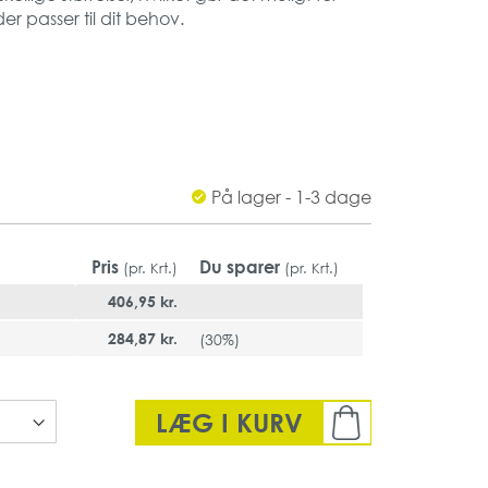
der passer til dit behov.
r sig til almindelige andvendelsesområder i
vilket også er med til at sikre kvaliteten.
lle
le
På lager - 1-3 dage
i
papir
ulle
Pris
Du sparer
(pr. Krt.)
(pr. Krt.)
406,95 kr.
284,87 kr.
(
30%
)
LÆG I KURV