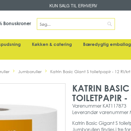
Skip
KUN SALG TIL ERHVERV
to
Content
Search
Bonuskroner
%
Search
spudsning
Køkken & catering
Bæredygtig emballa
ruller
Jumboruller
Katrin Basic Giant S toiletpapir - 12 Rl/krt
KATRIN BASIC
TOILETPAPIR -
Varenummer
KAT117873
Leverandør varenummer
Katrin Basic Gigant S toi
Jumborullen findes i tre fors