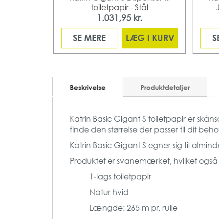
toiletpapir - Stål
1.031,95 kr.
SE MERE
LÆG I KURV
S
Beskrivelse
Produktdetaljer
Katrin Basic Gigant S toiletpapir er skåns
finde den størrelse der passer til dit beh
Katrin Basic Gigant S egner sig til almin
Produktet er svanemærket, hvilket også er
1-lags toiletpapir
Natur hvid
Længde: 265 m pr. rulle