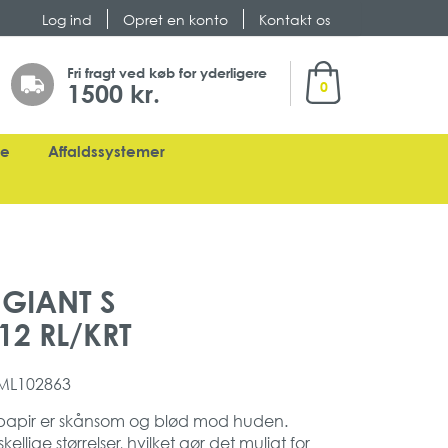
Log ind
Opret en konto
Kontakt os
Min indkøbskurv
Fri fragt ved køb for yderligere
1500 kr.
0
ge
Affaldssystemer
 GIANT S
 12 RL/KRT
ML102863
letpapir er skånsom og blød mod huden.
kellige størrelser, hvilket gør det muligt for