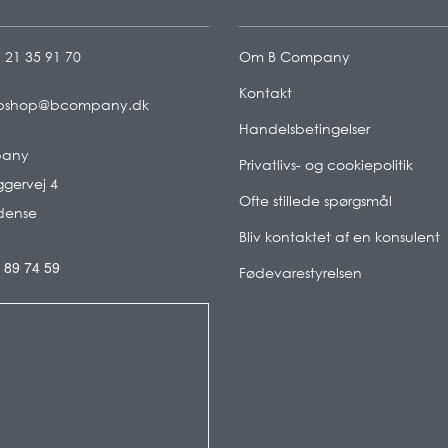
 21 35 91 70
Om B Company
Kontakt
bshop@bcompany.dk
Handelsbetingelser
pany
Privatlivs- og cookiepolitik
gervej 4
Ofte stillede spørgsmål
dense
Bliv kontaktet af en konsulent
 89 74 59
Fødevarestyrelsen