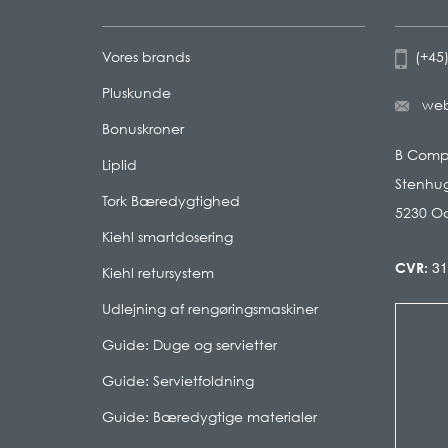
Vores brands
(+45)
Pluskunde
we
Bonuskroner
B Com
Liplid
Stenhug
Tork Bæredygtighed
5230 O
Kiehl smartdosering
31
CVR:
Kiehl retursystem
Udlejning af rengøringsmaskiner
Guide: Duge og servietter
Guide: Servietfoldning
Guide: Bæredygtige materialer