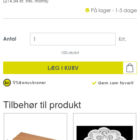
(
274,94 kr.
inkl. moms)
På lager - 1-3 dage
Antal
Krt.
100 stk/krt
LÆG I KURV
Bonuskroner
5%
Gem som favorit
Tilbehør til produkt