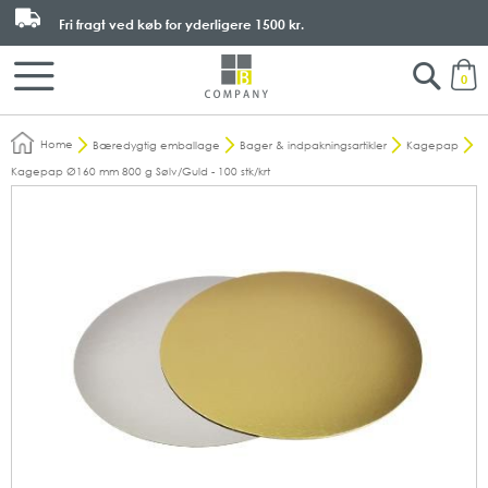
Fri fragt ved køb for yderligere
1500 kr.
Search
M
0
Home
Bæredygtig emballage
Bager & indpakningsartikler
Kagepap
Kagepap Ø160 mm 800 g Sølv/Guld - 100 stk/krt