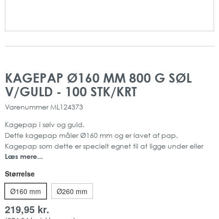
Gå
Gå
til
til
KAGEPAP Ø160 MM 800 G SØL
slutningen
starten
V/GULD - 100 STK/KRT
af
af
billedgalleriet
billedgalleriet
Varenummer
ML124373
Kagepap i sølv og guld.
Dette kagepap måler Ø160 mm og er lavet af pap.
Kagepap som dette er specielt egnet til at ligge under eller
Læs mere...
imellem lagene på kagen.
Produktet er ideelt for bagerier, konditorier, privat personer
Størrelse
m.m.
Mål: Ø160 mm
Ø160 mm
Ø260 mm
Farve: Sølv/Guld
219,95 kr.
Mængde: 100 stk pr karton