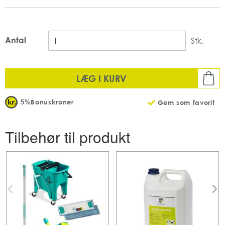
Lavtskummende
Mængde: 1 stk pr pakke
Antal
Stk.
LÆG I KURV
Bonuskroner
5%
Gem som favorit
Tilbehør til produkt