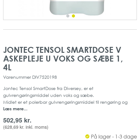
Gå
Gå
til
til
JONTEC TENSOL SMARTDOSE V
slutningen
starten
ASKEPLEJE U VOKS OG SÆBE 1,
af
af
billedgalleriet
billedgalleriet
4L
Varenummer
DIV7520198
Jontec Tensol SmartDose fra Diversey, er et
gulvrengøringsmiddel uden voks og sæbe.
Midlet er et polerbar gulvrengøringsmiddel til rengøring og
Læs mere...
pleje uden opbygning af film.
Produktet er lavtskummende og indeholder smudsafvisende
502,95 kr.
stoffer, samt har en frisk duft.
(
628,69 kr.
inkl. moms)
Indeholder: 1,4 L
På lager - 1-3 dage
Frisk duft