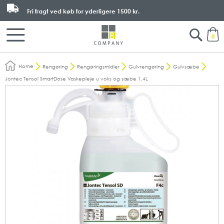
Fri fragt ved køb for yderligere
1500 kr.
Search
M
0
Home
Rengøring
Rengøringsmidler
Gulvrengøring
Gulvsæbe
Jontec Tensol SmartDose Vaskepleje u voks og sæbe 1,4L