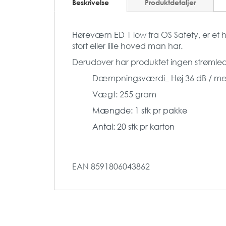
Beskrivelse
Produktdetaljer
Høreværn ED 1 low fra OS Safety, er et
stort eller lille hoved man har.
Derudover har produktet ingen strømled
Dæmpningsværdi_ Høj 36 dB / med
Vægt: 255 gram
Mængde: 1 stk pr pakke
Antal: 20 stk pr karton
EAN
8591806043862