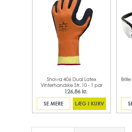
ty -
Showa 406 Dual Latex
Brill
r/sort stel
Vinterhandske Str. 10 - 1 par
126,86 kr.
Fra
 I KURV
SE MERE
LÆG I KURV
S