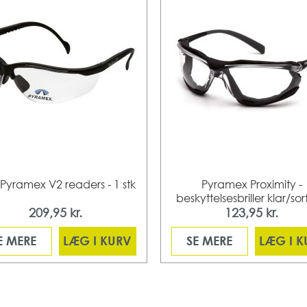
e Pyramex V2 readers - 1 stk
Pyramex Proximity -
beskyttelsesbriller klar/sort
209,95 kr.
123,95 kr.
E MERE
LÆG I KURV
SE MERE
LÆG I 