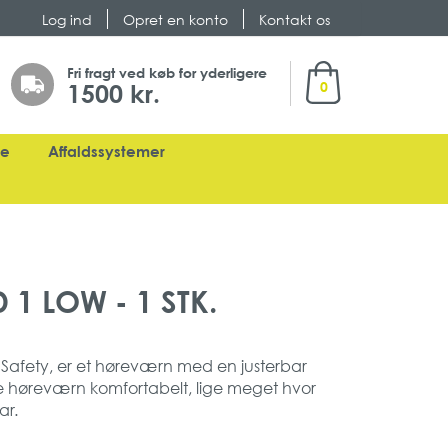
Log ind
Opret en konto
Kontakt os
Min indkøbskurv
Fri fragt ved køb for yderligere
1500 kr.
0
ge
Affaldssystemer
1 LOW - 1 STK.
Safety, er et høreværn med en justerbar
e høreværn komfortabelt, lige meget hvor
ar.
ngen strømledende dele, hvilket kan være