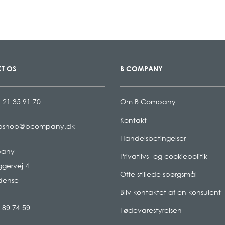
T OS
B COMPANY
 21 35 91 70
Om B Company
Kontakt
bshop@bcompany.dk
Handelsbetingelser
pany
Privatlivs- og cookiepolitik
gervej 4
Ofte stillede spørgsmål
dense
Bliv kontaktet af en konsulent
 89 74 59
Fødevarestyrelsen