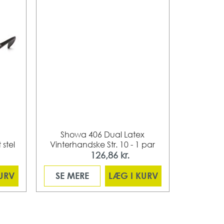
Showa 406 Dual Latex
Brille Pyr
 stel
Vinterhandske Str. 10 - 1 par
126,86 kr.
Fra
KURV
SE MERE
LÆG I KURV
SE ME