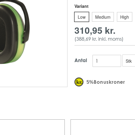
en fordel.
Variant
Dæmpningsværdi_ Høj
Vægt: 255 gram
Low
Medium
High
Mængde: 1 stk pr p
310,95 kr.
Antal: 20 stk pr karto
(
388,69 kr.
inkl. moms)
Antal
Bonuskroner
5%