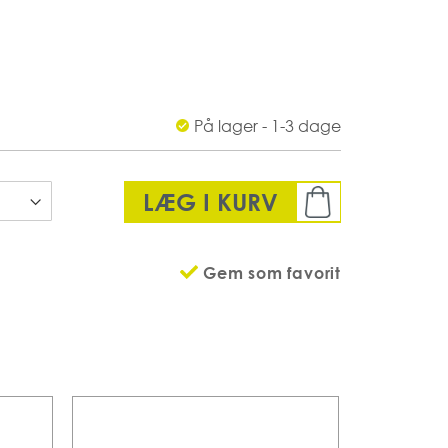
 36 dB / medium 27 dB / lav 19 dB
akke
n
På lager - 1-3 dage
LÆG I KURV
Gem som favorit