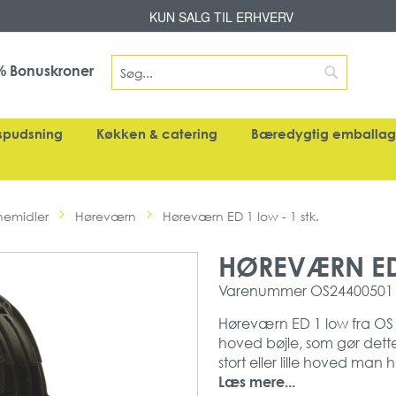
Skip
KUN SALG TIL ERHVERV
to
Content
Search
Bonuskroner
%
Search
spudsning
Køkken & catering
Bæredygtig emballa
nemidler
Høreværn
Høreværn ED 1 low - 1 stk.
HØREVÆRN ED 
Varenummer
OS24400501
Høreværn ED 1 low fra OS 
hoved bøjle, som gør dett
stort eller lille hoved man h
Derudover har produktet i
Læs mere...