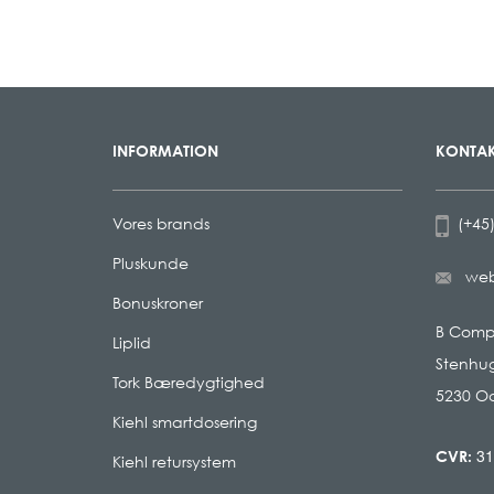
INFORMATION
KONTAK
Vores brands
(+45)
Pluskunde
we
Bonuskroner
B Com
Liplid
Stenhug
Tork Bæredygtighed
5230 O
Kiehl smartdosering
31
CVR:
Kiehl retursystem