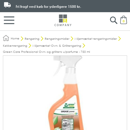
Fri fragt ved køb for yderligere
1500 kr.
Search
M
0
Home
Rengøring
Rengøringsmidler
Miljømærket rengøringsmidler
Køkkenrengøring
Miljømærket Ovn- & Grillrengøring
Green Care Professional Ovn- og grillrens u/parfume - 750 ml