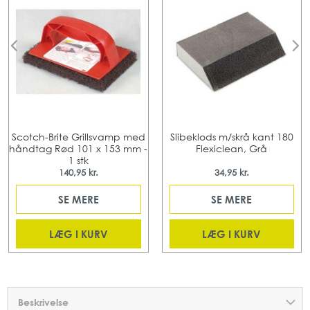
Scotch-Brite Grillsvamp med
Slibeklods m/skrå kant 180
håndtag Rød 101 x 153 mm -
Flexiclean, Grå
1 stk
140,95 kr.
34,95 kr.
SE MERE
SE MERE
LÆG I KURV
LÆG I KURV
Beskrivelse