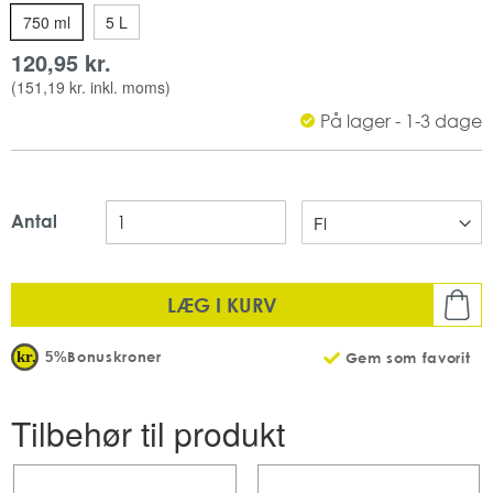
Cradle certificeret.
750 ml
5 L
Blomstermærket
120,95 kr.
Indeholder: 750 ml
(
151,19 kr.
inkl. moms)
Mængde: 1 stk pr pakke
Antal: 10 stk pr karton
På lager - 1-3 dage
Antal
LÆG I KURV
Bonuskroner
5%
Gem som favorit
Tilbehør til produkt