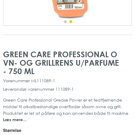
Gå
Gå
til
til
GREEN CARE PROFESSIONAL O
slutningen
starten
VN- OG GRILLRENS U/PARFUME
af
af
billedgalleriet
billedgalleriet
- 750 ML
Varenummer
ML111089-1
Leverandør varenummer
111089-1
Green Care Professional Grease Power er et fedtfjernende
middel til alkalibestandige overflader såsom ovne og grill.
Produktet er let at påføre og kan anvendes både til maskine
Læs mere...
og manuelt.
Det fjerner effektivt snavs og madrester fra overfladen.
Størrelse
Green Care Professionals produkter er desuden Cradle to