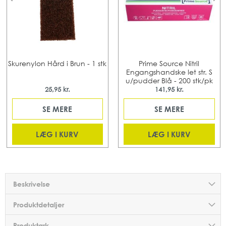
Skurenylon Hård i Brun - 1 stk
Prime Source Nitril
Engangshandske let str. S
u/pudder Blå - 200 stk/pk
25,95 kr.
141,95 kr.
SE MERE
SE MERE
LÆG I KURV
LÆG I KURV
Beskrivelse
Produktdetaljer
Produktark