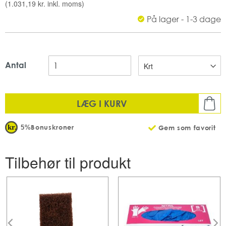
(
1.031,19 kr.
inkl. moms)
pH-værdi_ 10,2
På lager - 1-3 dage
Indeholder: 500 ml
Blomstermærket
Antal: 6 fl x 500 ml/krt
Antal
LÆG I KURV
Bonuskroner
5%
Gem som favorit
Tilbehør til produkt