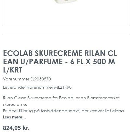
Gå
Gå
til
til
ECOLAB SKURECREME RILAN CL
slutningen
starten
EAN U/PARFUME - 6 FL X 500 M
af
af
billedgalleriet
billedgalleriet
L/KRT
Varenummer
EL9050570
Leverandør varenummer
ML21490
Rilan Clean Skurecreme fra Ecolab, er en Blomstermærket
skurecreme.
Er ideel til brug på fastsiddende snavs, der kræver lidt ekstra
Læs mere...
skrubning.
Produktet indeholder specielle stoffer, der fjerner snavset let og
824,95 kr.
skånsomt.