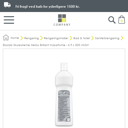
Fri fragt ved køb for yderligere
1500 kr.
Search
M
0
Home
Rengøring
Rengøringsmidler
Bad & toilet
Sanitetsrengøring
Ecolab Skurecreme Helios Brillant m/parfume - 6 fl x 500 ml/krt