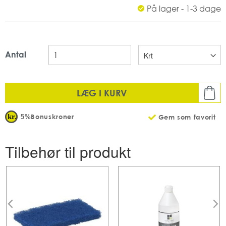
På lager - 1-3 dage
Indeholder: 500ml
Opbevaring_ 0 – 40° C
Mængde: 6 fl x 500 ml pr karton
Antal
LÆG I KURV
Bonuskroner
5%
Gem som favorit
Tilbehør til produkt