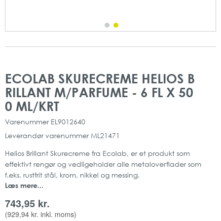
Gå
Gå
til
til
ECOLAB SKURECREME HELIOS B
slutningen
starten
RILLANT M/PARFUME - 6 FL X 50
af
af
billedgalleriet
billedgalleriet
0 ML/KRT
Varenummer
EL9012640
Leverandør varenummer
ML21471
Helios Brillant Skurecreme fra Ecolab, er et produkt som
effektivt rengør og vedligeholder alle metaloverflader som
f.eks. rustfrit stål, krom, nikkel og messing.
Læs mere...
Produktet er også velegnet til syreresistente glas-keramiske
kogeplader og gryder.
743,95 kr.
Helios Brillant fjerner også aflejringer på porcelæn.
(
929,94 kr.
inkl. moms)
pH-værdi_ 3