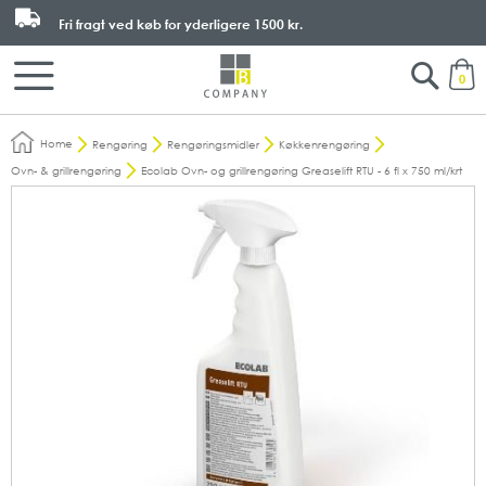
Fri fragt ved køb for yderligere
1500 kr.
Search
M
0
Home
Rengøring
Rengøringsmidler
Køkkenrengøring
Ovn- & grillrengøring
Ecolab Ovn- og grillrengøring Greaselift RTU - 6 fl x 750 ml/krt