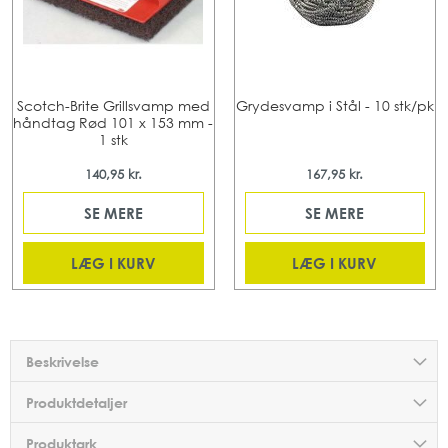
Scotch-Brite Grillsvamp med
Grydesvamp i Stål - 10 stk/pk
håndtag Rød 101 x 153 mm -
1 stk
140,95 kr.
167,95 kr.
SE MERE
SE MERE
LÆG I KURV
LÆG I KURV
Beskrivelse
Produktdetaljer
Produktark