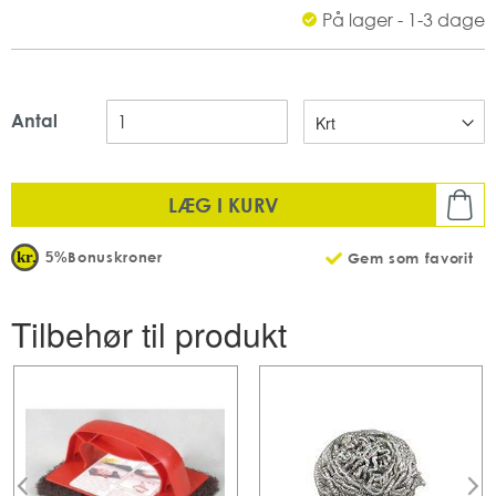
På lager - 1-3 dage
Spray-form
Mængde: 6 flasker pr karton
Antal
LÆG I KURV
Bonuskroner
5%
Gem som favorit
Tilbehør til produkt