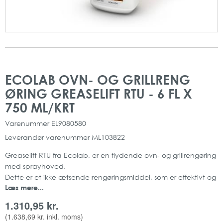
Gå
Gå
til
til
ECOLAB OVN- OG GRILLRENG
slutningen
starten
ØRING GREASELIFT RTU - 6 FL X
af
af
billedgalleriet
billedgalleriet
750 ML/KRT
Varenummer
EL9080580
Leverandør varenummer
ML103822
Greaselift RTU fra Ecolab, er en flydende ovn- og grillrengøring
med sprayhoved.
Dette er et ikke ætsende rengøringsmiddel, som er effektivt og
Læs mere...
hurtigt virkende til rengøring af bl.a. ovne.
Da produktet er i spray-form er rengøringsmidlet let at
1.310,95 kr.
håndtere.
(
1.638,69 kr.
inkl. moms)
Indeholder: 750 ml