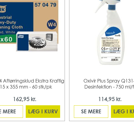
 Aftørringsklud Ekstra Kraftig
Oxivir Plus Spray Q131
15 x 355 mm - 60 stk/pk
Desinfektion - 750 ml/f
162,95 kr.
114,95 kr.
E MERE
LÆG I KURV
SE MERE
LÆG I 