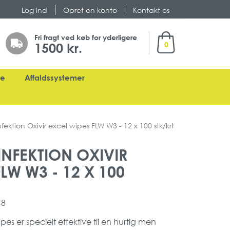
Log ind
Opret en konto
Kontakt os
Min indkøbskurv
Fri fragt ved køb for yderligere
1500 kr.
0
ge
Affaldssystemer
fektion Oxivir excel wipes FLW W3 - 12 x 100 stk/krt
INFEKTION OXIVIR
LW W3 - 12 X 100
48
es er specielt effektive til en hurtig men