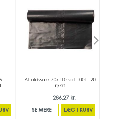
6
Affaldssæk 70x110 sort 100L - 20
Affaldssæk
l
rl/krt
286,27 kr.
Fra
KURV
SE MERE
LÆG I KURV
SE ME