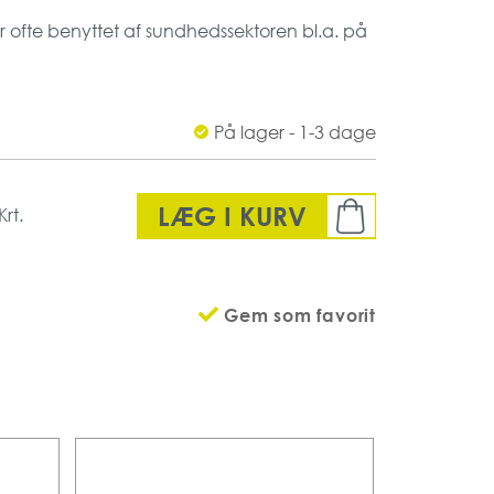
 ofte benyttet af sundhedssektoren bl.a. på
 det er vigtigt rummet er sterilt.
På lager - 1-3 dage
LÆG I KURV
Krt.
Gem som favorit