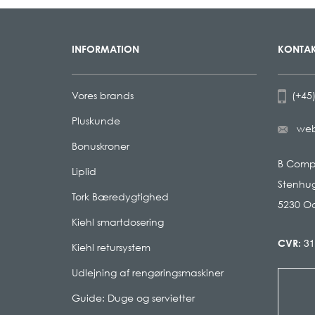
INFORMATION
KONTAK
Vores brands
(+45)
Pluskunde
we
Bonuskroner
B Com
Liplid
Stenhug
Tork Bæredygtighed
5230 O
Kiehl smartdosering
31
CVR:
Kiehl retursystem
Udlejning af rengøringsmaskiner
Guide: Duge og servietter