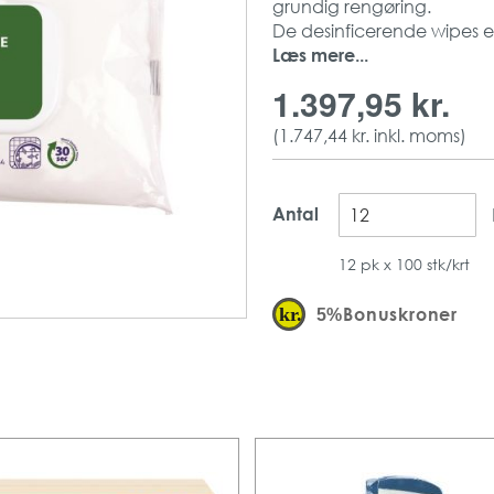
grundig rengøring.
De desinficerende wipes er
operationsture og lign. hvor
Læs mere...
100 servietter/Pk
1.397,95 kr.
12 Pk/krt
(
1.747,44 kr.
inkl. moms)
Antal
12 pk x 100 stk/krt
Bonuskroner
5%