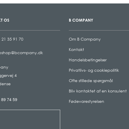
T OS
B COMPANY
 21 35 91 70
Om B Company
Kontakt
bshop@bcompany.dk
Handelsbetingelser
pany
Privatlivs- og cookiepolitik
gervej 4
Ofte stillede spørgsmål
dense
Bliv kontaktet af en konsulent
 89 74 59
Fødevarestyrelsen