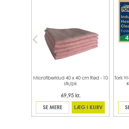
Microfiberklud 40 x 40 cm Rød - 10
Tork W4
stk/pk
4
69,95 kr.
SE MERE
LÆG I KURV
S