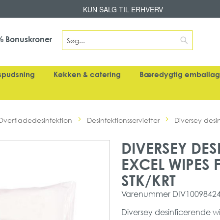
Skip
KUN SALG TIL ERHVERV
to
Content
Search
Bonuskroner
%
Search
spudsning
Køkken & catering
Bæredygtig emballa
Overfladedesinfektion
Desinfektionsservietter
Diversey desin
DIVERSEY DES
EXCEL WIPES F
STK/KRT
Varenummer
DIV1009842
Diversey desinficerende wip