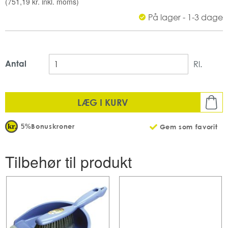
(
751,19 kr.
inkl. moms)
På lager - 1-3 dage
Antal
Rl.
LÆG I KURV
Bonuskroner
5%
Gem som favorit
Tilbehør til produkt