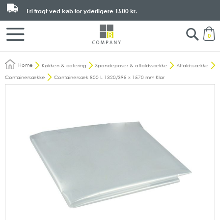
Fri fragt ved køb for yderligere
1500 kr.
Search
M
0
Home
Køkken & catering
Spandeposer & affaldssække
Affaldssække
Containersække
Containersæk 800 L 1320/395 x 1570 mm Klar