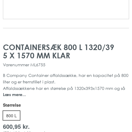
Gå
Gå
til
til
CONTAINERSÆK 800 L 1320/39
slutningen
starten
5 X 1570 MM KLAR
af
af
billedgalleriet
billedgalleriet
Varenummer
ML6755
B Company Container affaldssække, har en kapacitet på 800
liter og er fremstillet i plast.
Affaldssækkene har en størrelse på 1320x393x1570 mm og så
Læs mere...
har de en my på 40.
Produktet er ideelt for restauranter, institutioner, virksomheder
Størrelse
og lignende.
Kapacitet: 800 L
800 L
Mål: 1320x393x1570 mm
600,95 kr.
Mængde: 50 stk pr rulle