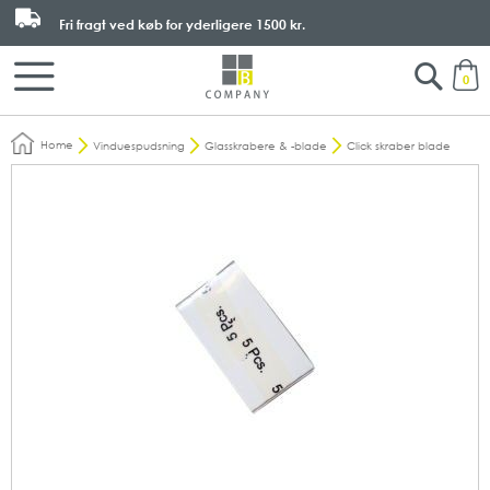
Fri fragt ved køb for yderligere
1500 kr.
Search
M
0
Home
Vinduespudsning
Glasskrabere & -blade
Click skraber blade