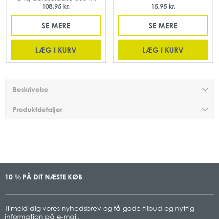
108,95 kr.
15,95 kr.
SE MERE
SE MERE
LÆG I KURV
LÆG I KURV
Beskrivelse
Produktdetaljer
10
PÅ DIT NÆSTE KØB
%
Tilmeld dig vores nyhedsbrev og få gode tilbud og nyttig
information på e-mail.