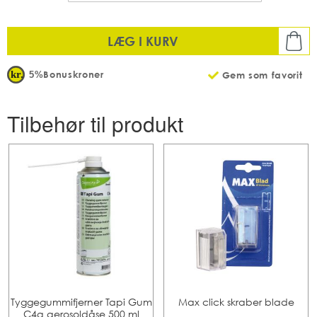
LÆG I KURV
Bonuskroner
5%
Gem som favorit
Tilbehør til produkt
Tyggegummifjerner Tapi Gum
Max click skraber blade
C4q aerosoldåse 500 ml