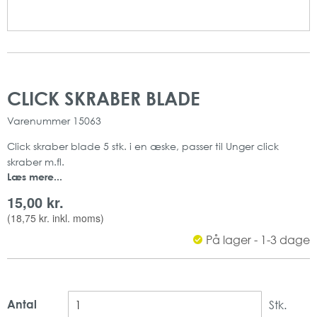
Gå
Gå
til
til
CLICK SKRABER BLADE
slutningen
starten
af
af
Varenummer
15063
billedgalleriet
billedgalleriet
Click skraber blade 5 stk. i en æske, passer til Unger click
skraber m.fl.
Læs mere...
15,00 kr.
(
18,75 kr.
inkl. moms)
På lager - 1-3 dage
Antal
Stk.