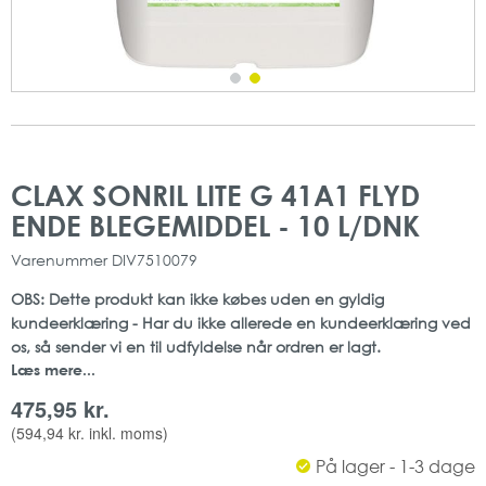
Gå
Gå
til
til
CLAX SONRIL LITE G 41A1 FLYD
slutningen
starten
ENDE BLEGEMIDDEL - 10 L/DNK
af
af
billedgalleriet
billedgalleriet
Varenummer
DIV7510079
OBS: Dette produkt kan ikke købes uden en gyldig
kundeerklæring - Har du ikke allerede en kundeerklæring ved
os, så sender vi en til udfyldelse når ordren er lagt.
Læs mere...
Clax Sonril Lite G 41A1 fra Diversey, flydende blegemiddel
475,95 kr.
med brintoverilte.
(
594,94 kr.
inkl. moms)
Blegemidlet er baseret på brintoverilte, og det er velegnet til
På lager - 1-3 dage
brug i vaskerier.