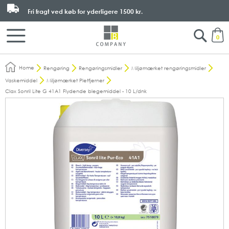
Fri fragt ved køb for yderligere
1500 kr.
Search
M
0
Home
Rengøring
Rengøringsmidler
Miljømærket rengøringsmidler
Vaskemiddel
Miljømærket Pletfjerner
Clax Sonril Lite G 41A1 Flydende blegemiddel - 10 L/dnk