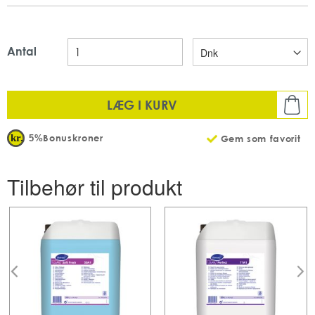
Produktet anvendes på alle tekstiltyper (undtagen nylon) og
fungerer som en yderst effektiv pletfjerner.
pH-værdi_ 2,5
Antal
10 ltr
LÆG I KURV
Bonuskroner
5%
Gem som favorit
Tilbehør til produkt