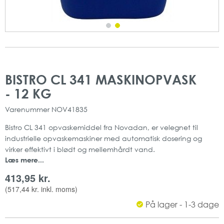
Gå
Gå
til
til
BISTRO CL 341 MASKINOPVASK
slutningen
starten
- 12 KG
af
af
billedgalleriet
billedgalleriet
Varenummer
NOV41835
Bistro CL 341 opvaskemiddel fra Novadan, er velegnet til
industrielle opvaskemaskiner med automatisk dosering og
virker effektivt i blødt og mellemhårdt vand.
Læs mere...
Produktet er et stærkt alkalisk med indhold af klor.
Derudover fjerner produktet effektivt besmudsninger på
413,95 kr.
glas, porcelæn og stål.
(
517,44 kr.
inkl. moms)
Indeholder: 10 L / 12 kg
På lager - 1-3 dage
Mængde: 1 stk