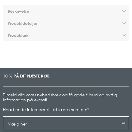
Beskrivelse
Produktdetaljer
Produktark
10
PÅ DIT NÆSTE KØB
%
Tilmeld dig vores nyhedsbrev og få gode tilbud og nyttig
information på e-mail.
Hvad er du interesseret i at læse mere om
?