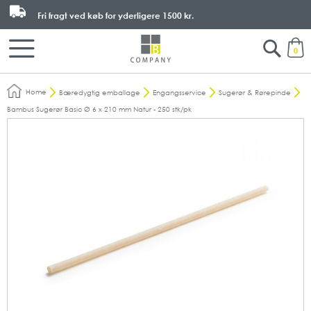
Fri fragt ved køb for yderligere
1500 kr.
Search
M
0
Home
Bæredygtig emballage
Engangsservice
Sugerør & Rørepinde
Bambus Sugerør Basic Ø 6 x 210 mm Natur - 250 stk/pk