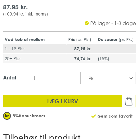
Disse sugerør er behagelige, fleksible samt holdbare til kolde
87,95 kr.
og varme drikke.
(
109,94 kr.
inkl. moms)
Sugerørene forbliver smagsneutrale når de kommer i kontakt
med væsker.
På lager - 1-3 dage
Ligeledes forbliver sugerørene stabile, og de flosser derfor ikke
ved kontakt med væsker.
Ved køb af mellem
Pris
Du sparer
(pr. Pk.)
(pr. Pk.)
1 - 19 Pk.:
87,95 kr.
Det er et genanvendeligt sugerør, som kan tåle over 25
maskinopvaske.
20+ Pk.:
74,76 kr.
(
15%
)
Produktet er 100% fri for plastik og er biologisk nedbrydelige.
Sugerøret er velegnet til takeaway, til brug i restauranter,
caféer mm.
Antal
Farve: Natur
Materiale: plantebaseret biomasse
Mål: Ø6 x 210 mm
LÆG I KURV
Mængde: 250 stk/pk
Antal: 20 pk/krt
Bonuskroner
5%
Gem som favorit
Tilbehør til produkt