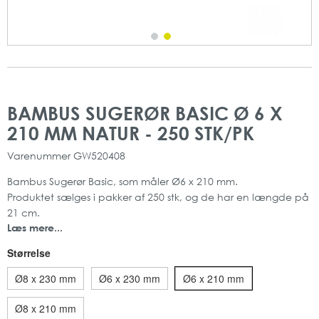
Gå
Gå
til
til
BAMBUS SUGERØR BASIC Ø 6 X
slutningen
starten
210 MM NATUR - 250 STK/PK
af
af
billedgalleriet
billedgalleriet
Varenummer
GW520408
Bambus Sugerør Basic, som måler Ø6 x 210 mm.
Produktet sælges i pakker af 250 stk, og de har en længde på
21 cm.
Læs mere...
Sugerøret kan bruges til temperaturer fra -5º C til +90º C.
Størrelse
Der er tale om et miljøvenligt sugerør som er lavet af biomasse
og kan komposteres.
Ø8 x 230 mm
Ø6 x 230 mm
Ø6 x 210 mm
Fremstillingen af sugerøret kræver ingen skadelige kemikalier
og forurener derfor ikke.
Ø8 x 210 mm