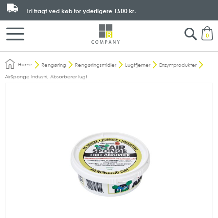
Fri fragt ved køb for yderligere
1500 kr.
Search
M
0
Home
Rengøring
Rengøringsmidler
Lugtfjerner
Enzymprodukter
AirSponge Industri, Absorberer lugt