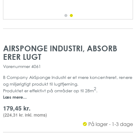
Gå
Gå
til
til
AIRSPONGE INDUSTRI, ABSORB
slutningen
starten
ERER LUGT
af
af
billedgalleriet
billedgalleriet
Varenummer
4061
B Company AirSponge Industri er et mere koncentreret, renere
og miljørigtigt produkt til lugtfjerning.
2
Produktet er effektivt på områder op til 28m
.
Læs mere...
Airsponge Industri kan bruges til alverdens problemer for
eksempel til absorbering af forurening og eliminering af lugt
179,45 kr.
ved røgskade, madlavning, husdyr og maling.
(
224,31 kr.
inkl. moms)
Produktet kan anvendes langt de fleste steder for eksempel i
På lager - 1-3 dage
hjemmet, på arbejdet, i campingvognen eller i bilen.
Mængde: 1 stk