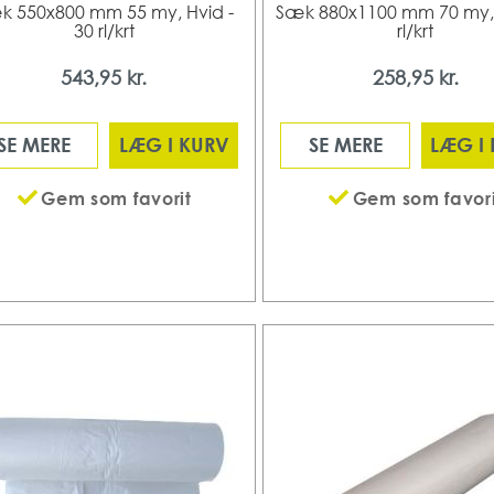
k 550x800 mm 55 my, Hvid -
Sæk 880x1100 mm 70 my, 
30 rl/krt
rl/krt
543,95 kr.
258,95 kr.
SE MERE
LÆG I KURV
SE MERE
LÆG I
Gem som favorit
Gem som favori