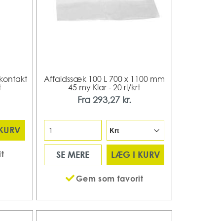
kontakt
Affaldssæk 100 L 700 x 1100 mm
t
45 my Klar - 20 rl/krt
Fra
293,27 kr.
 KURV
t
SE MERE
LÆG I KURV
Gem som favorit