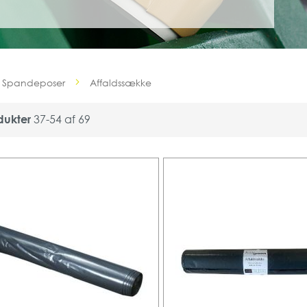
& Spandeposer
Affaldssække
dukter
37
-
54
af
69