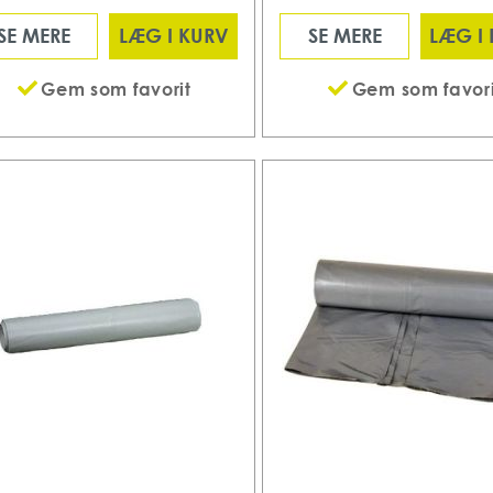
SE MERE
LÆG I KURV
SE MERE
LÆG I
Gem som favorit
Gem som favori