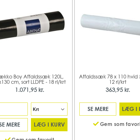
ækko Boy Affaldssæk 120L,
Affaldssæk 78 x 110 hvid 
130 cm, sort LLDPE - 18 rl/krt
12 rl/krt
1.071,95 kr.
363,95 kr.
SE MERE
LÆG I
Gem som favori
SE MERE
LÆG I KURV
Gem som favorit