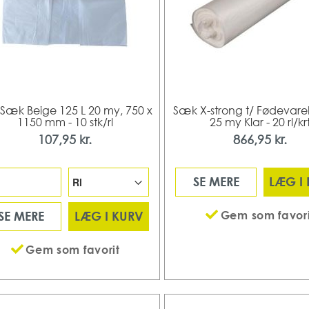
Sæk Beige 125 L 20 my, 750 x
Sæk X-strong t/ Fødevare
1150 mm - 10 stk/rl
25 my Klar - 20 rl/kr
107,95 kr.
866,95 kr.
SE MERE
LÆG I
Gem som favori
SE MERE
LÆG I KURV
Gem som favorit