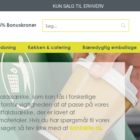
Skip
KUN SALG TIL ERHVERV
to
Content
Search
Bonuskroner
5%
Search
dsning
Køkken & catering
Bæredygtig emballage
aldssække, som kan fås i forskellige
Vi forstår vigtigheden af at passe på vores
affaldssække, der er lavet af
erialer. Hvis du har spørgsmål til vores
 søger, så tøv ikke med at
kontakte os
.