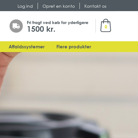
Log ind
Opret en konto
Kontakt os
Min indkøbsk
Fri fragt ved køb for yderligere
1500 kr.
0
Affaldssystemer
Flere produkter