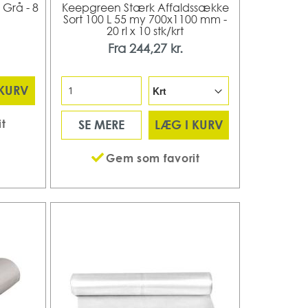
Grå - 8
Keepgreen Stærk Affaldssække
Sort 100 L 55 my 700x1100 mm -
20 rl x 10 stk/krt
Fra
244,27 kr.
 KURV
t
SE MERE
LÆG I KURV
Gem som favorit