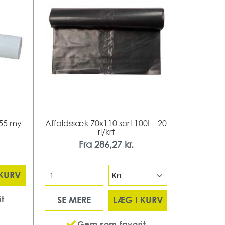
55 my -
Affaldssæk 70x110 sort 100L - 20
rl/krt
Fra
286,27 kr.
 KURV
t
SE MERE
LÆG I KURV
Gem som favorit