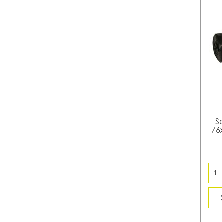
S
76x