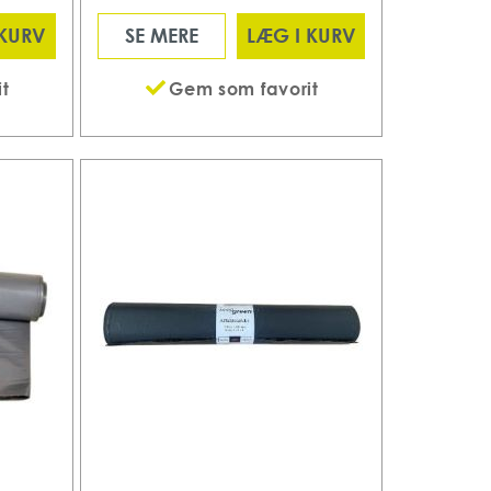
 KURV
SE MERE
LÆG I KURV
t
Gem som favorit