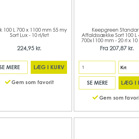
 100 L 700 x 1100 mm 55 my
Keepgreen Standa
Sort Lux - 10 rl/krt
Affaldssække Sort 100 L
700x1100 mm - 20 rl x 10 
224,95 kr.
Fra
207,87 kr.
SE MERE
LÆG I KURV
Gem som favorit
SE MERE
LÆG I
Gem som favori